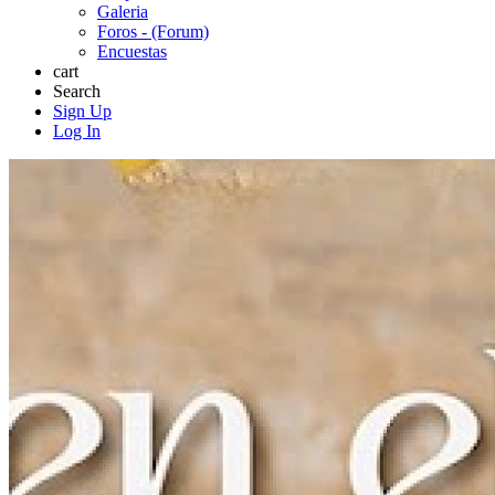
Galeria
Foros - (Forum)
Encuestas
cart
Search
Sign Up
Log In