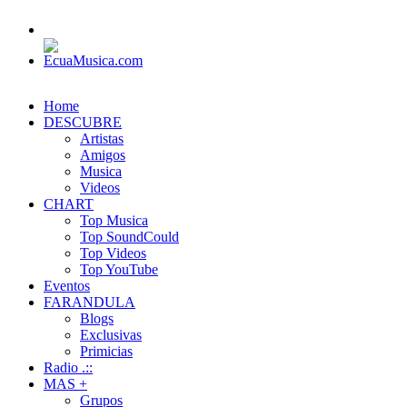
Home
DESCUBRE
Artistas
Amigos
Musica
Videos
CHART
Top Musica
Top SoundCould
Top Videos
Top YouTube
Eventos
FARANDULA
Blogs
Exclusivas
Primicias
Radio .::
MAS +
Grupos