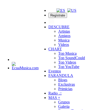
Regístrate
DESCUBRE
Artistas
Amigos
Musica
Videos
CHART
Top Musica
Top SoundCould
Top Videos
Top YouTube
Eventos
FARANDULA
Blogs
Exclusivas
Primicias
Radio .::
MAS +
Grupos
Galeria