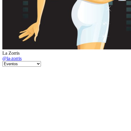
La Zorris
@la-zorris