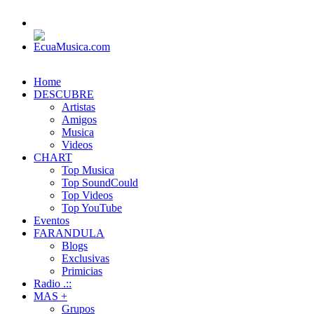
Home
DESCUBRE
Artistas
Amigos
Musica
Videos
CHART
Top Musica
Top SoundCould
Top Videos
Top YouTube
Eventos
FARANDULA
Blogs
Exclusivas
Primicias
Radio .::
MAS +
Grupos