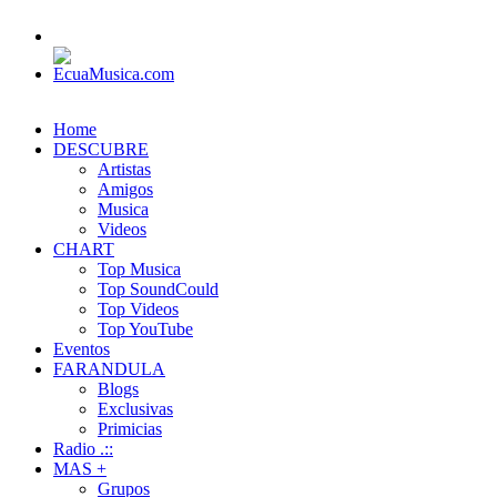
Home
DESCUBRE
Artistas
Amigos
Musica
Videos
CHART
Top Musica
Top SoundCould
Top Videos
Top YouTube
Eventos
FARANDULA
Blogs
Exclusivas
Primicias
Radio .::
MAS +
Grupos