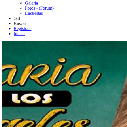
Galeria
Foros - (Forum)
Encuestas
cart
Buscar
Regístrate
Iniciar