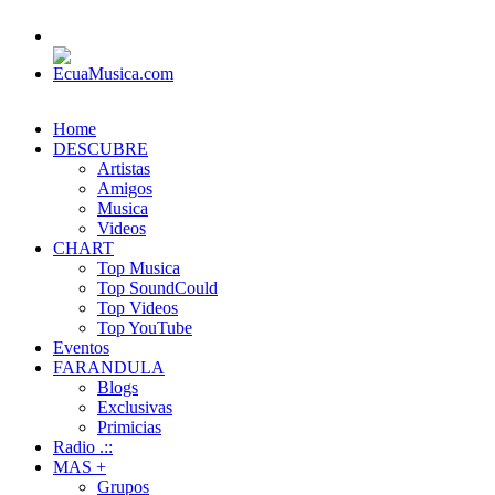
Home
DESCUBRE
Artistas
Amigos
Musica
Videos
CHART
Top Musica
Top SoundCould
Top Videos
Top YouTube
Eventos
FARANDULA
Blogs
Exclusivas
Primicias
Radio .::
MAS +
Grupos