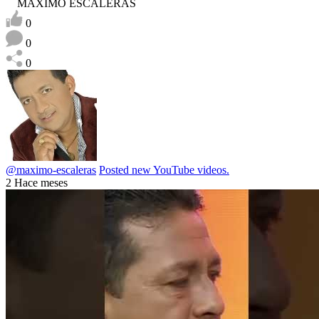
MAXIMO ESCALERAS
0
0
0
@maximo-escaleras
Posted new YouTube videos.
2 Hace meses