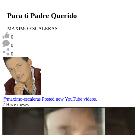
Para ti Padre Querido
MAXIMO ESCALERAS
0
0
0
@maximo-escaleras
Posted new YouTube videos.
2 Hace meses