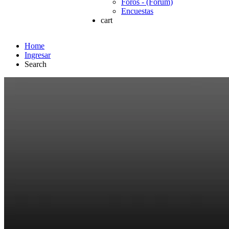
Foros - (Forum)
Encuestas
cart
Home
Ingresar
Search