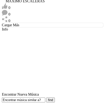
MAXIMO ESCALERAS
0
0
0
Cargar Más
Info
Encontrar Nueva Música