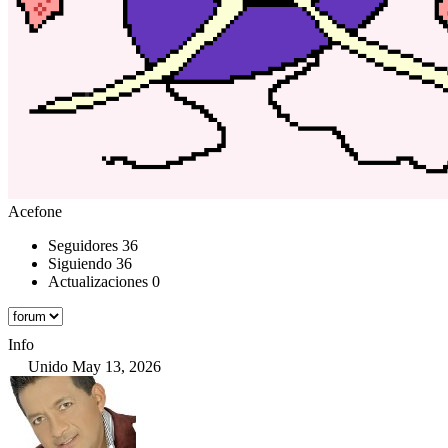
Acefone
Seguidores
36
Siguiendo
36
Actualizaciones
0
Info
Unido May 13, 2026