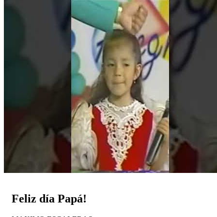
Feliz día Papá!