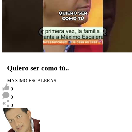
Quiero ser como tú..
MAXIMO ESCALERAS
0
0
0