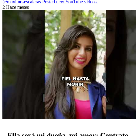
@maximo-escaleras
Posted new YouTube videos.
2 Hace meses
Ella será mi dueña, mi amor: Contrato