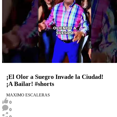
¡El Olor a Suegro Invade la Ciudad!
¡A Bailar! #shorts
MAXIMO ESCALERAS
0
0
0