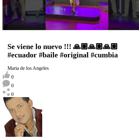
Se viene lo nuevo !!! 🙏🏽🙏🏽🙏🏽
#ecuador #baile #original #cumbia
Maria de los Angeles
0
0
0