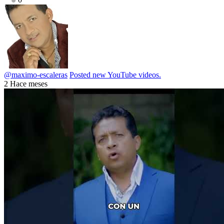
@maximo-escaleras
Posted new YouTube videos.
2 Hace meses