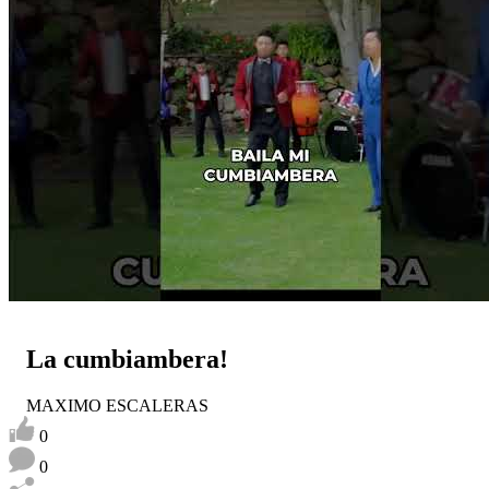
La cumbiambera!
MAXIMO ESCALERAS
0
0