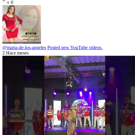
0
@maria-de-los-angeles
Posted new YouTube videos.
2 Hace meses