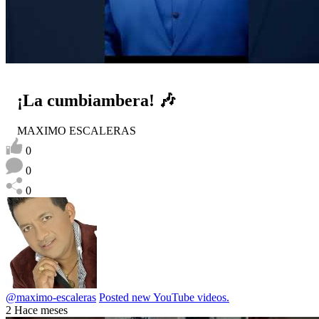
¡La cumbiambera! 🎶
MAXIMO ESCALERAS
0
0
0
@maximo-escaleras
Posted new YouTube videos.
2 Hace meses