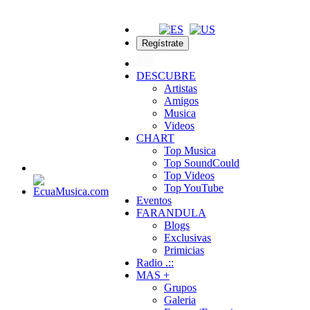
Regístrate
DESCUBRE
Artistas
Amigos
Musica
Videos
CHART
Top Musica
Top SoundCould
Top Videos
Top YouTube
Eventos
FARANDULA
Blogs
Exclusivas
Primicias
Radio .::
MAS +
Grupos
Galeria