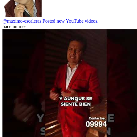
@maximo-escaleras
Posted new YouTube videos.
hace un mes