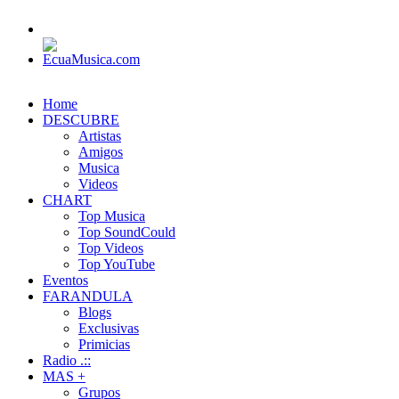
Home
DESCUBRE
Artistas
Amigos
Musica
Videos
CHART
Top Musica
Top SoundCould
Top Videos
Top YouTube
Eventos
FARANDULA
Blogs
Exclusivas
Primicias
Radio .::
MAS +
Grupos