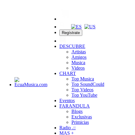
Regístrate
DESCUBRE
Artistas
Amigos
Musica
Videos
CHART
Top Musica
Top SoundCould
Top Videos
Top YouTube
Eventos
FARANDULA
Blogs
Exclusivas
Primicias
Radio .::
MAS +