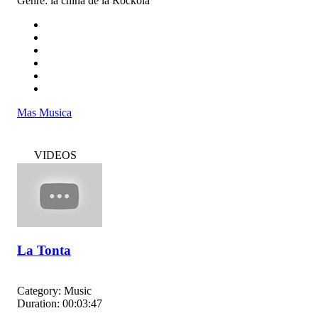
Genre:
la china de la Rockola
Mas Musica
VIDEOS
La Tonta
Category:
Music
Duration:
00:03:47