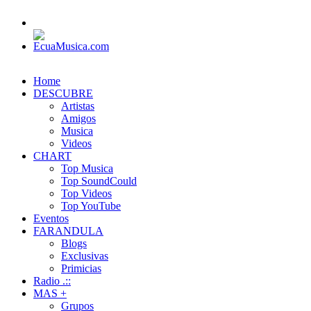
Home
DESCUBRE
Artistas
Amigos
Musica
Videos
CHART
Top Musica
Top SoundCould
Top Videos
Top YouTube
Eventos
FARANDULA
Blogs
Exclusivas
Primicias
Radio .::
MAS +
Grupos