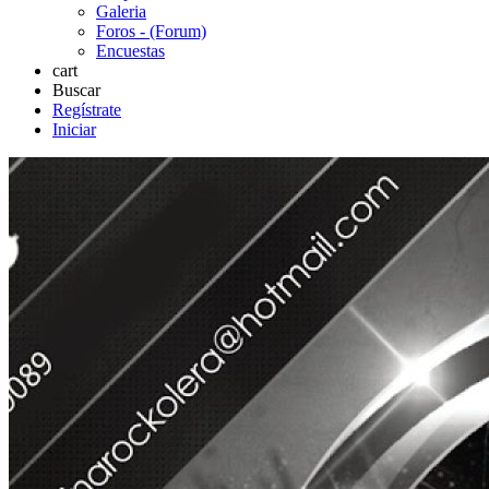
Galeria
Foros - (Forum)
Encuestas
cart
Buscar
Regístrate
Iniciar