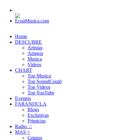
Home
DESCUBRE
Artistas
Amigos
Musica
Videos
CHART
Top Musica
Top SoundCould
Top Videos
Top YouTube
Eventos
FARANDULA
Blogs
Exclusivas
Primicias
Radio .::
MAS +
Grupos