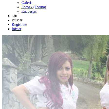
Galeria
Foros - (Forum)
Encuestas
cart
Buscar
Regístrate
Iniciar