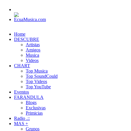
Home
DESCUBRE
Artistas
Amigos
Musica
Videos
CHART
Top Musica
Top SoundCould
Top Videos
Top YouTube
Eventos
FARANDULA
Blogs
Exclusivas
Primicias
Radio .::
MAS +
Grupos