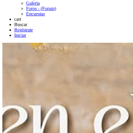
Galeria
Foros - (Forum)
Encuestas
cart
Buscar
Regístrate
Iniciar