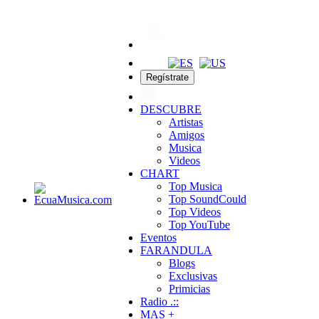
Regístrate
DESCUBRE
Artistas
Amigos
Musica
Videos
CHART
Top Musica
Top SoundCould
Top Videos
Top YouTube
Eventos
FARANDULA
Blogs
Exclusivas
Primicias
Radio .::
MAS +