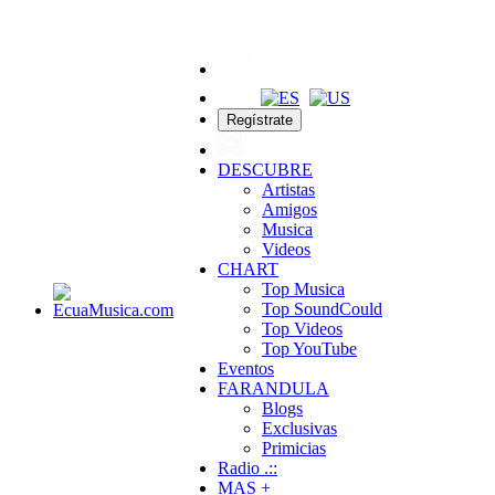
Regístrate
DESCUBRE
Artistas
Amigos
Musica
Videos
CHART
Top Musica
Top SoundCould
Top Videos
Top YouTube
Eventos
FARANDULA
Blogs
Exclusivas
Primicias
Radio .::
MAS +