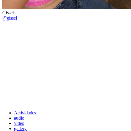
Gissel
@gissel
Actividades
audio
video
gallery