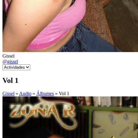
Gissel
@gissel
Vol 1
Gissel
»
Audio
»
Álbumes
» Vol 1