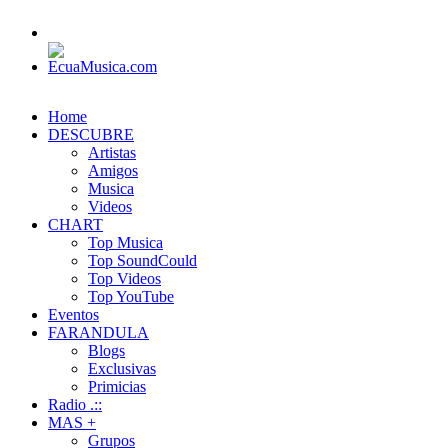
Home
DESCUBRE
Artistas
Amigos
Musica
Videos
CHART
Top Musica
Top SoundCould
Top Videos
Top YouTube
Eventos
FARANDULA
Blogs
Exclusivas
Primicias
Radio .::
MAS +
Grupos