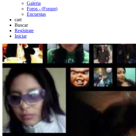
Galeria
Foros - (Forum)
Encuestas
cart
Buscar
Regístrate
Iniciar