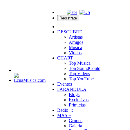
Regístrate
DESCUBRE
Artistas
Amigos
Musica
Videos
CHART
Top Musica
Top SoundCould
Top Videos
Top YouTube
Eventos
FARANDULA
Blogs
Exclusivas
Primicias
Radio .::
MAS +
Grupos
Galeria