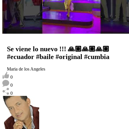
Se viene lo nuevo !!! 🙏🏽🙏🏽🙏🏽
#ecuador #baile #original #cumbia
Maria de los Angeles
0
0
0