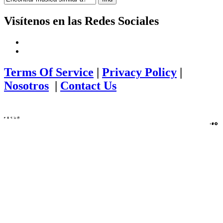
Visítenos en las Redes Sociales
Terms Of Service
|
Privacy Policy
|
Nosotros
|
Contact Us