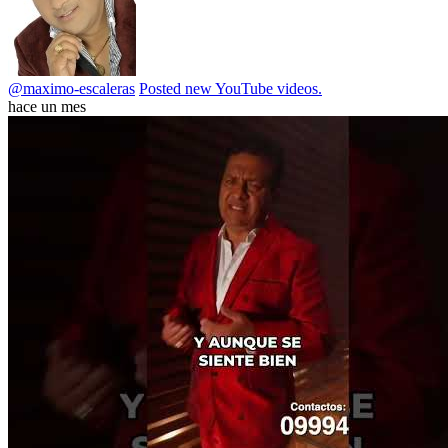
@maximo-escaleras
Posted new YouTube videos.
hace un mes