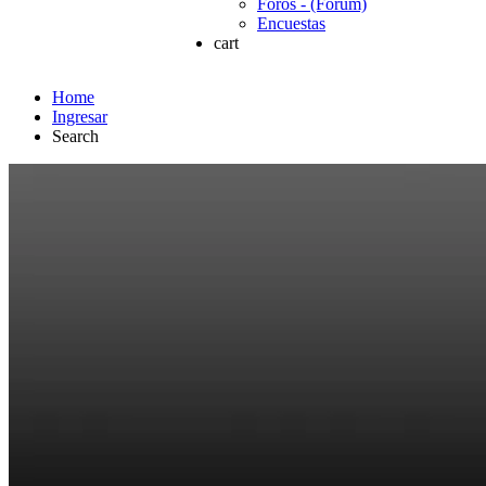
Foros - (Forum)
Encuestas
cart
Home
Ingresar
Search