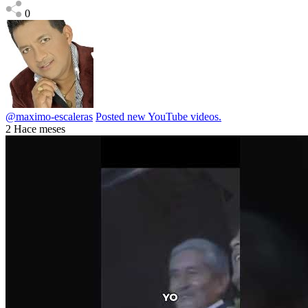
0
@maximo-escaleras
Posted new YouTube videos.
2 Hace meses