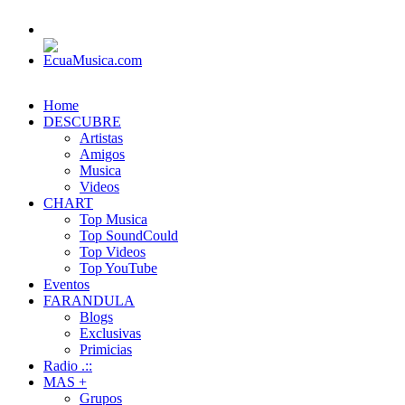
Home
DESCUBRE
Artistas
Amigos
Musica
Videos
CHART
Top Musica
Top SoundCould
Top Videos
Top YouTube
Eventos
FARANDULA
Blogs
Exclusivas
Primicias
Radio .::
MAS +
Grupos