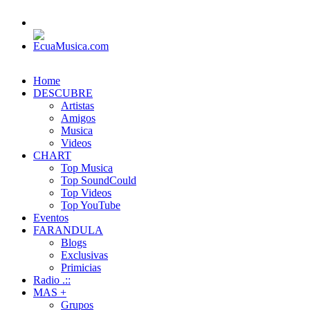
Home
DESCUBRE
Artistas
Amigos
Musica
Videos
CHART
Top Musica
Top SoundCould
Top Videos
Top YouTube
Eventos
FARANDULA
Blogs
Exclusivas
Primicias
Radio .::
MAS +
Grupos