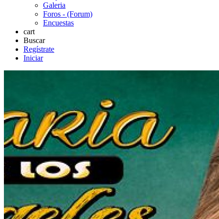
Galeria
Foros - (Forum)
Encuestas
cart
Buscar
Regístrate
Iniciar