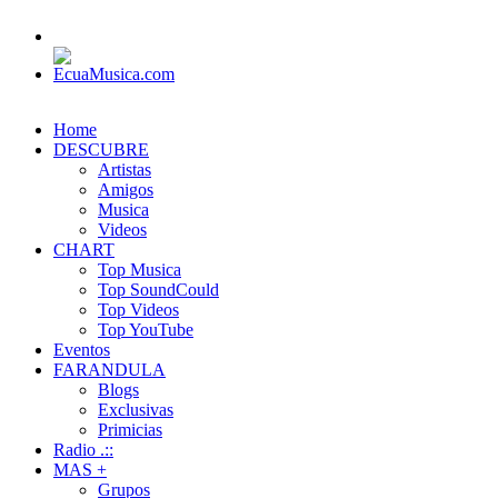
Home
DESCUBRE
Artistas
Amigos
Musica
Videos
CHART
Top Musica
Top SoundCould
Top Videos
Top YouTube
Eventos
FARANDULA
Blogs
Exclusivas
Primicias
Radio .::
MAS +
Grupos