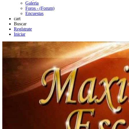
Galeria
Foros - (Forum)
Encuestas
cart
Buscar
Regístrate
Iniciar