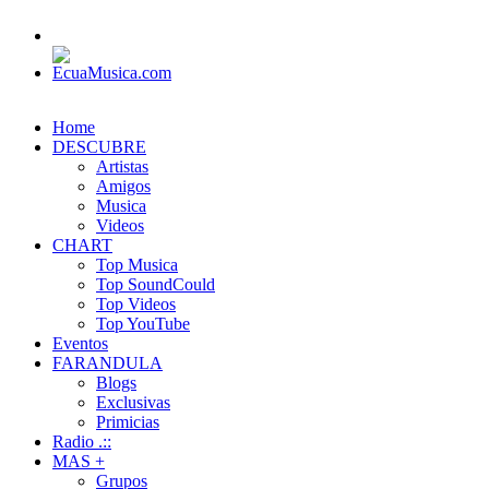
Home
DESCUBRE
Artistas
Amigos
Musica
Videos
CHART
Top Musica
Top SoundCould
Top Videos
Top YouTube
Eventos
FARANDULA
Blogs
Exclusivas
Primicias
Radio .::
MAS +
Grupos