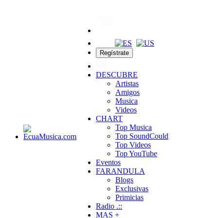
Regístrate
DESCUBRE
Artistas
Amigos
Musica
Videos
CHART
Top Musica
Top SoundCould
Top Videos
Top YouTube
Eventos
FARANDULA
Blogs
Exclusivas
Primicias
Radio .::
MAS +