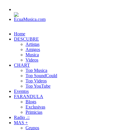
Home
DESCUBRE
Artistas
Amigos
Musica
Videos
CHART
Top Musica
Top SoundCould
Top Videos
Top YouTube
Eventos
FARANDULA
Blogs
Exclusivas
Primicias
Radio .::
MAS +
Grupos