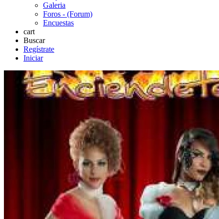
Galeria
Foros - (Forum)
Encuestas
cart
Buscar
Regístrate
Iniciar