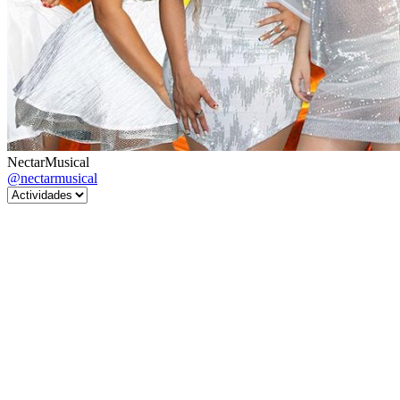
NectarMusical
@nectarmusical