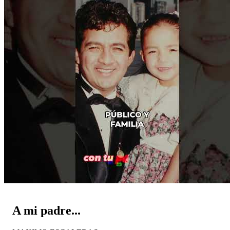
A mi padre...