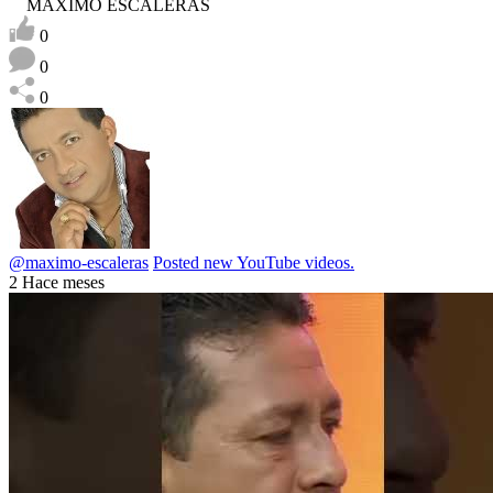
MAXIMO ESCALERAS
0
0
0
@maximo-escaleras
Posted new YouTube videos.
2 Hace meses