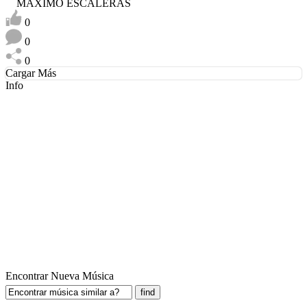
MAXIMO ESCALERAS
0
0
0
Cargar Más
Info
Encontrar Nueva Música