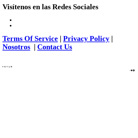
Visítenos en las Redes Sociales
Terms Of Service
|
Privacy Policy
|
Nosotros
|
Contact Us