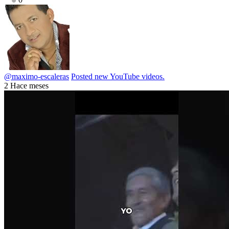
@maximo-escaleras
Posted new YouTube videos.
2 Hace meses