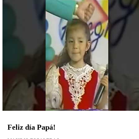
Feliz día Papá!