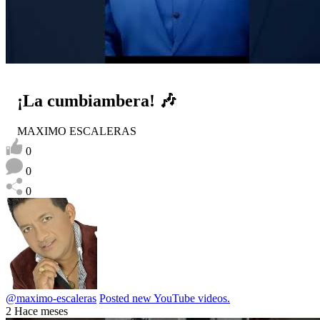
¡La cumbiambera! 🎶
MAXIMO ESCALERAS
0
0
0
@maximo-escaleras
Posted new YouTube videos.
2 Hace meses