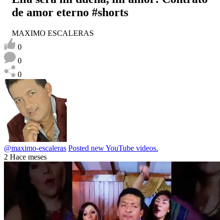
de amor eterno #shorts
MAXIMO ESCALERAS
0
0
0
@maximo-escaleras
Posted new YouTube videos.
2 Hace meses