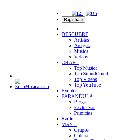
Regístrate
DESCUBRE
Artistas
Amigos
Musica
Videos
CHART
Top Musica
Top SoundCould
Top Videos
Top YouTube
Eventos
FARANDULA
Blogs
Exclusivas
Primicias
Radio .::
MAS +
Grupos
Galeria