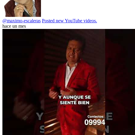
@maximo-escaleras
Posted new YouTube videos.
hace un mes