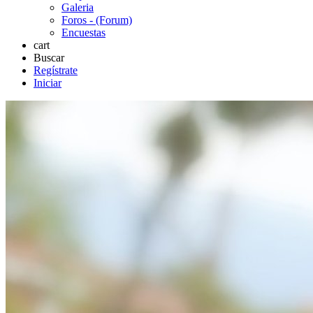
Galeria
Foros - (Forum)
Encuestas
cart
Buscar
Regístrate
Iniciar