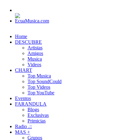
Home
DESCUBRE
Artistas
Amigos
Musica
Videos
CHART
Top Musica
Top SoundCould
Top Videos
Top YouTube
Eventos
FARANDULA
Blogs
Exclusivas
Primicias
Radio .::
MAS +
Grupos