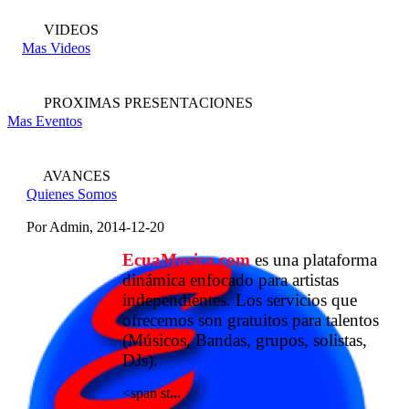
VIDEOS
Mas Videos
PROXIMAS PRESENTACIONES
Mas Eventos
AVANCES
Quienes Somos
Por Admin, 2014-12-20
EcuaMusica.com
es una plataforma
dinámica enfocado para artistas
independientes. Los servicios que
ofrecemos son gratuitos para talentos
(Músicos, Bandas, grupos, solistas,
DJs).
<span st
...