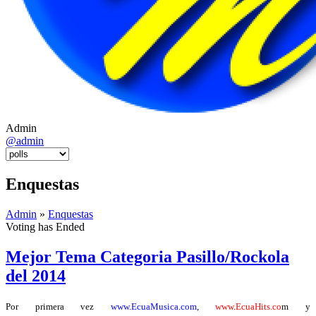
Admin
@admin
Enquestas
Admin
»
Enquestas
Voting has Ended
Mejor Tema Categoria Pasillo/Rockola
del 2014
Por primera vez
www.EcuaMusica.com
,
www.EcuaHits.co
m y