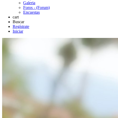
Galeria
Foros - (Forum)
Encuestas
cart
Buscar
Regístrate
Iniciar