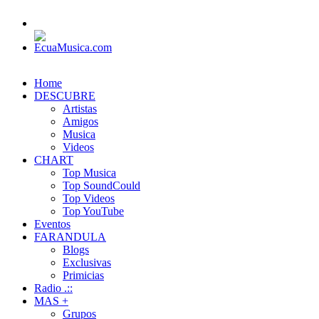
Home
DESCUBRE
Artistas
Amigos
Musica
Videos
CHART
Top Musica
Top SoundCould
Top Videos
Top YouTube
Eventos
FARANDULA
Blogs
Exclusivas
Primicias
Radio .::
MAS +
Grupos