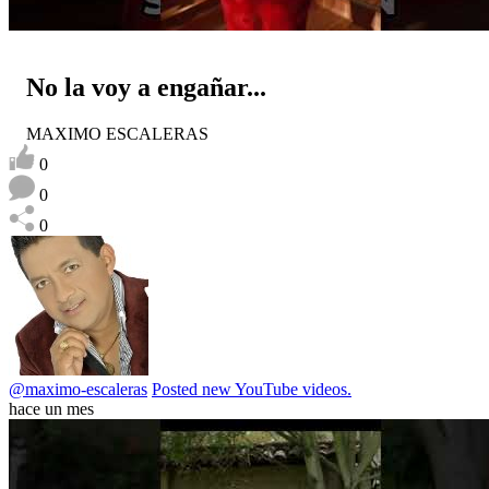
No la voy a engañar...
MAXIMO ESCALERAS
0
0
0
@maximo-escaleras
Posted new YouTube videos.
hace un mes