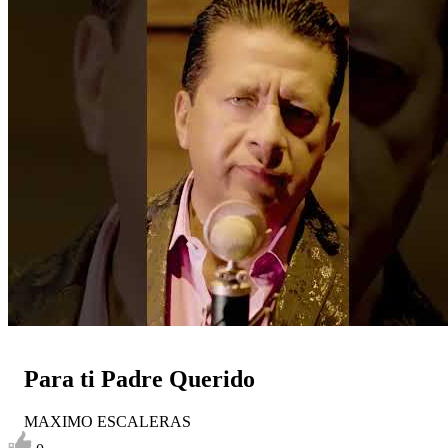
Para ti Padre Querido
MAXIMO ESCALERAS