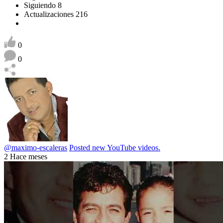
Siguiendo
8
Actualizaciones
216
0
0
@maximo-escaleras
Posted new YouTube videos.
2 Hace meses