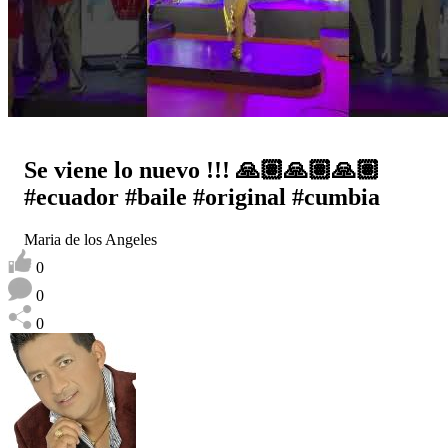
Se viene lo nuevo !!! 🙏🏽🙏🏽🙏🏽
#ecuador #baile #original #cumbia
Maria de los Angeles
0
0
0