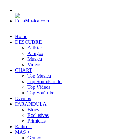
Home
DESCUBRE
Artistas
Amigos
Musica
Videos
CHART
Top Musica
Top SoundCould
Top Videos
Top YouTube
Eventos
FARANDULA
Blogs
Exclusivas
Primicias
Radio .::
MAS +
Grupos