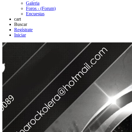
Galeria
Foros - (Forum)
Encuestas
cart
Buscar
Regístrate
Iniciar