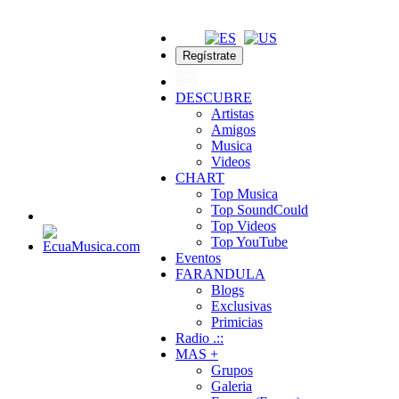
Regístrate
DESCUBRE
Artistas
Amigos
Musica
Videos
CHART
Top Musica
Top SoundCould
Top Videos
Top YouTube
Eventos
FARANDULA
Blogs
Exclusivas
Primicias
Radio .::
MAS +
Grupos
Galeria