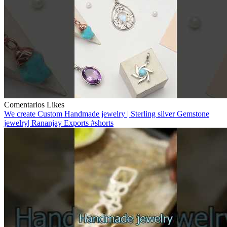
Comentarios
Likes
We create Custom Handmade jewelry | Sterling silver Gemstone
jewelry| Rananjay Exports #shorts