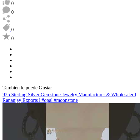
0
0
0
0
También le puede Gustar
925 Sterling Silver Gemstone Jewelry Manufacturer & Wholesaler l
Rananjay Exports l #opal #moonstone