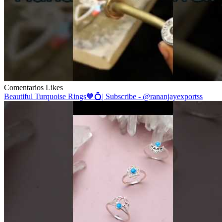
Comentarios
Likes
Beautiful Turquoise Rings💙💍| Subscribe - @rananjayexportss