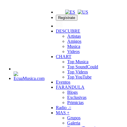
Regístrate
DESCUBRE
Artistas
Amigos
Musica
Videos
CHART
Top Musica
Top SoundCould
Top Videos
Top YouTube
Eventos
FARANDULA
Blogs
Exclusivas
Primicias
Radio .::
MAS +
Grupos
Galeria