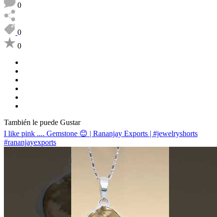
0
0
0
También le puede Gustar
I like pink .... Gemstone 😊 | Rananjay Exports | #jewelryshorts
#rananjayexports