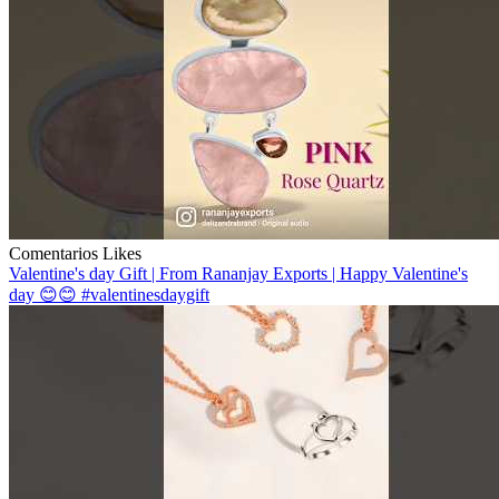
Comentarios
Likes
Valentine's day Gift | From Rananjay Exports | Happy Valentine's
day 😊😊 #valentinesdaygift