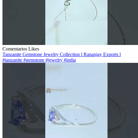
Comentarios
Likes
Tanzanite Gemstone Jewelry Collection l Rananjay Exports l
#tanzanite #gemstone #jewelry #india