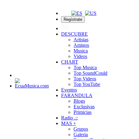
Regístrate
DESCUBRE
Artistas
Amigos
Musica
Videos
CHART
Top Musica
Top SoundCould
Top Videos
Top YouTube
Eventos
FARANDULA
Blogs
Exclusivas
Primicias
Radio .::
MAS +
Grupos
Galeria