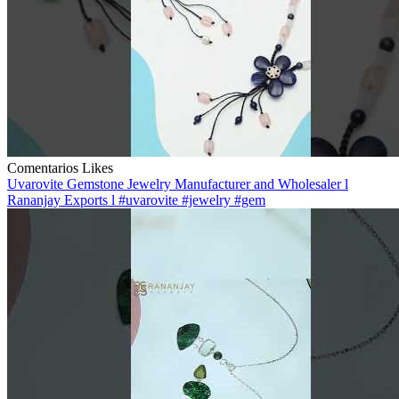
Comentarios
Likes
Uvarovite Gemstone Jewelry Manufacturer and Wholesaler l
Rananjay Exports l #uvarovite #jewelry #gem