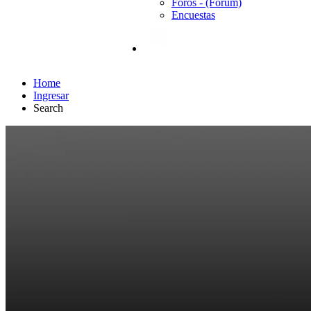
Foros - (Forum)
Encuestas
Home
Ingresar
Search