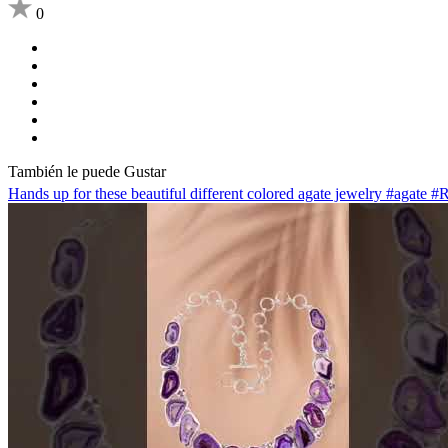
0
También le puede Gustar
Hands up for these beautiful different colored agate jewelry #agate 