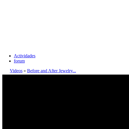
Actividades
forum
Videos
»
Before and After Jewelry...