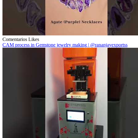
Comentarios
Likes
CAM process in Gemstone jewelry making | @rananjayexportss