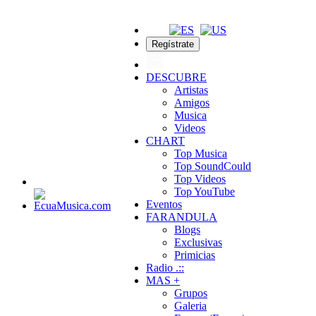
Regístrate
DESCUBRE
Artistas
Amigos
Musica
Videos
CHART
Top Musica
Top SoundCould
Top Videos
Top YouTube
Eventos
FARANDULA
Blogs
Exclusivas
Primicias
Radio .::
MAS +
Grupos
Galeria