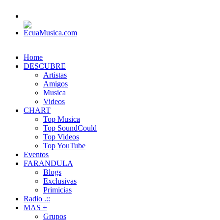
Home
DESCUBRE
Artistas
Amigos
Musica
Videos
CHART
Top Musica
Top SoundCould
Top Videos
Top YouTube
Eventos
FARANDULA
Blogs
Exclusivas
Primicias
Radio .::
MAS +
Grupos