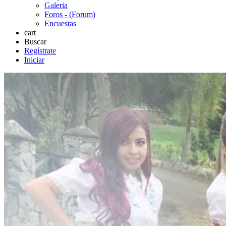
Galeria
Foros - (Forum)
Encuestas
cart
Buscar
Regístrate
Iniciar