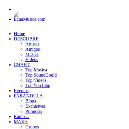
Home
DESCUBRE
Artistas
Amigos
Musica
Videos
CHART
Top Musica
Top SoundCould
Top Videos
Top YouTube
Eventos
FARANDULA
Blogs
Exclusivas
Primicias
Radio .::
MAS +
Grupos