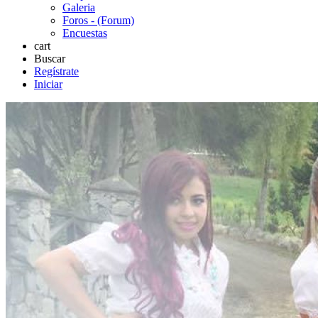
Galeria
Foros - (Forum)
Encuestas
cart
Buscar
Regístrate
Iniciar