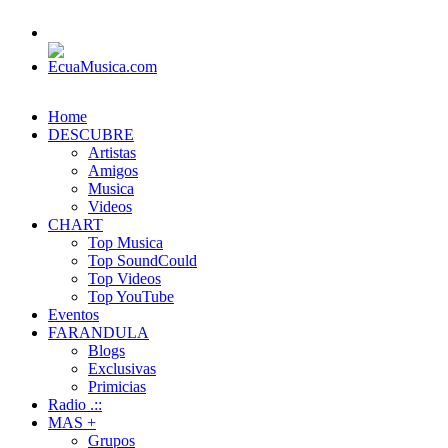
Home
DESCUBRE
Artistas
Amigos
Musica
Videos
CHART
Top Musica
Top SoundCould
Top Videos
Top YouTube
Eventos
FARANDULA
Blogs
Exclusivas
Primicias
Radio .::
MAS +
Grupos