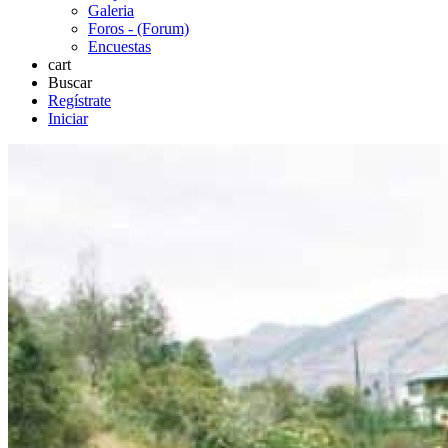
Galeria
Foros - (Forum)
Encuestas
cart
Buscar
Regístrate
Iniciar