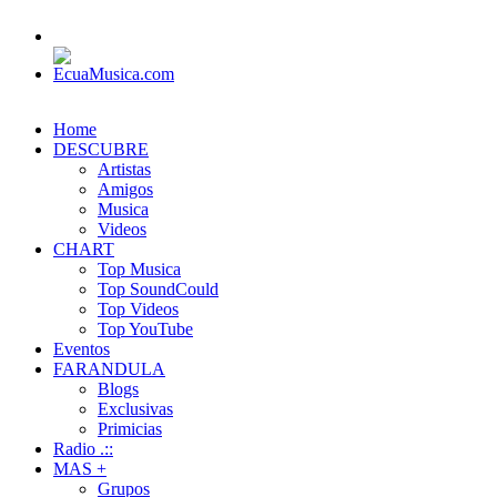
Home
DESCUBRE
Artistas
Amigos
Musica
Videos
CHART
Top Musica
Top SoundCould
Top Videos
Top YouTube
Eventos
FARANDULA
Blogs
Exclusivas
Primicias
Radio .::
MAS +
Grupos