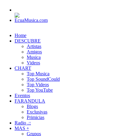
Home
DESCUBRE
Artistas
Amigos
Musica
Videos
CHART
Top Musica
Top SoundCould
Top Videos
Top YouTube
Eventos
FARANDULA
Blogs
Exclusivas
Primicias
Radio .::
MAS +
Grupos