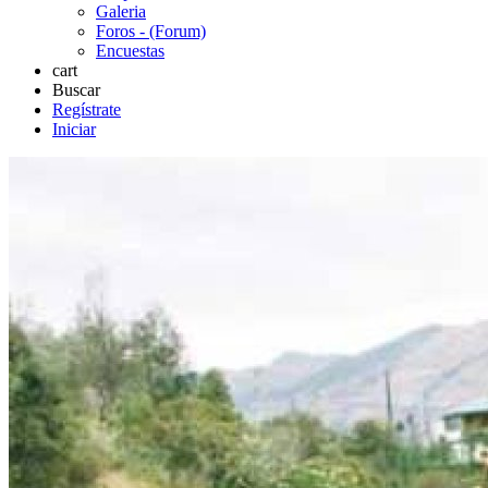
Galeria
Foros - (Forum)
Encuestas
cart
Buscar
Regístrate
Iniciar