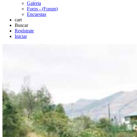
Galeria
Foros - (Forum)
Encuestas
cart
Buscar
Regístrate
Iniciar