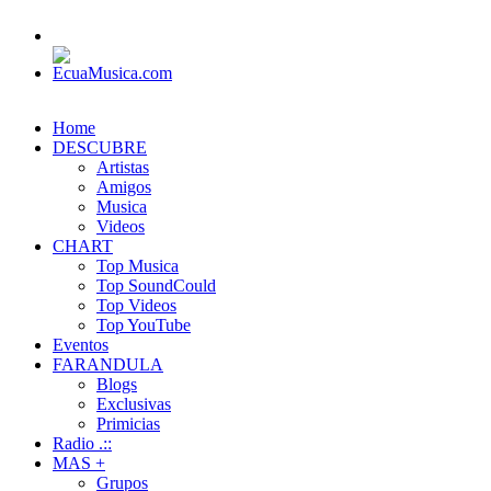
Home
DESCUBRE
Artistas
Amigos
Musica
Videos
CHART
Top Musica
Top SoundCould
Top Videos
Top YouTube
Eventos
FARANDULA
Blogs
Exclusivas
Primicias
Radio .::
MAS +
Grupos