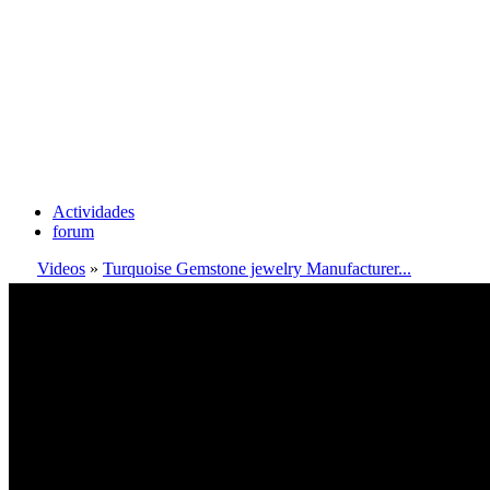
Actividades
forum
Videos
»
Turquoise Gemstone jewelry Manufacturer...