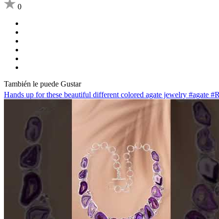
0
También le puede Gustar
Hands up for these beautiful different colored agate jewelry #agate 