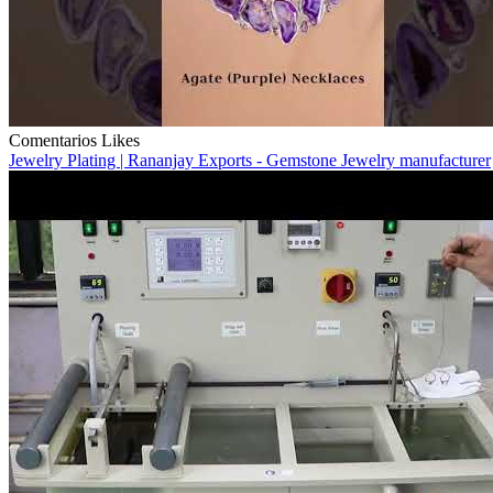
Comentarios
Likes
Jewelry Plating | Rananjay Exports - Gemstone Jewelry manufacturer