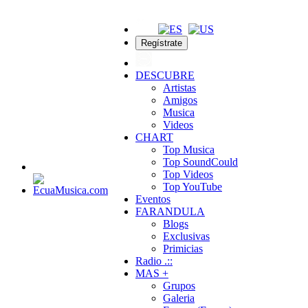
Regístrate
DESCUBRE
Artistas
Amigos
Musica
Videos
CHART
Top Musica
Top SoundCould
Top Videos
Top YouTube
Eventos
FARANDULA
Blogs
Exclusivas
Primicias
Radio .::
MAS +
Grupos
Galeria