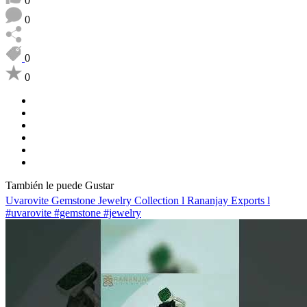
0
0
0
0
También le puede Gustar
Uvarovite Gemstone Jewelry Collection l Rananjay Exports l
#uvarovite #gemstone #jewelry