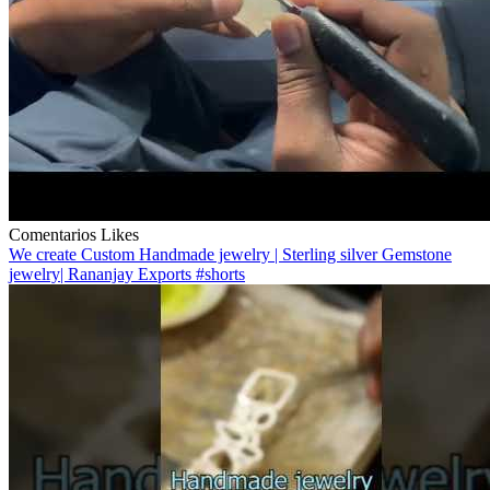
Comentarios
Likes
We create Custom Handmade jewelry | Sterling silver Gemstone
jewelry| Rananjay Exports #shorts