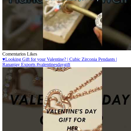
Comentarios
Likes
♥️Looking Gift for your Valentine? | Cubic Zirconia Pendants |
Rananjay Exports #valentinesdaygift