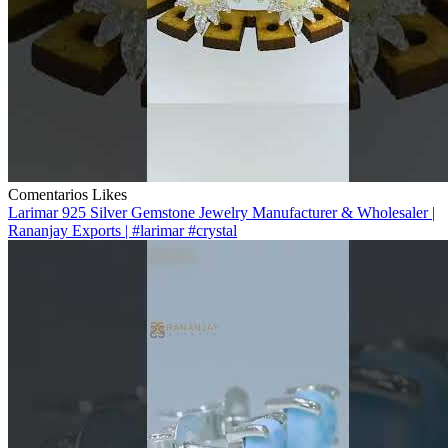
Comentarios
Likes
Larimar 925 Silver Gemstone Jewelry Manufacturer & Wholesaler |
Rananjay Exports | #larimar #crystal