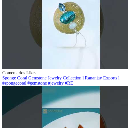
Comentarios
Likes
Sponge Coral Gemstone Jewelry Collection l Rananjay Exports l
#spongecoral #gemstone #jewelry #RE