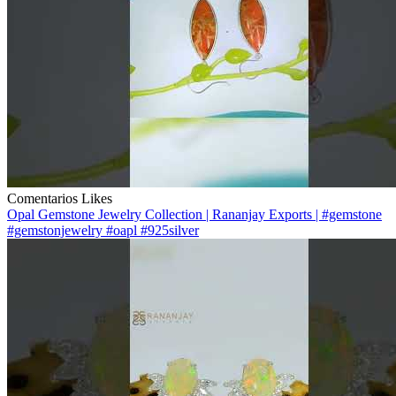
Comentarios
Likes
Opal Gemstone Jewelry Collection | Rananjay Exports | #gemstone
#gemstonjewelry #oapl #925silver