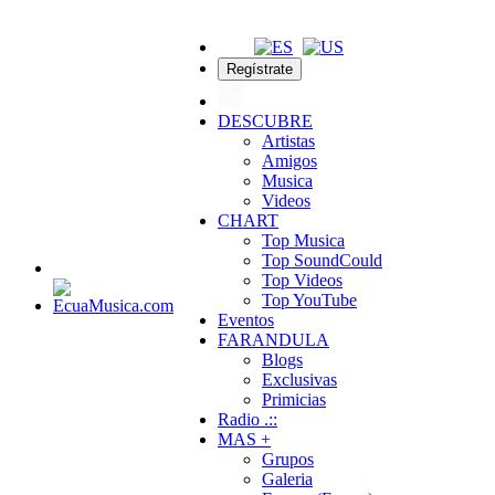
Regístrate
DESCUBRE
Artistas
Amigos
Musica
Videos
CHART
Top Musica
Top SoundCould
Top Videos
Top YouTube
Eventos
FARANDULA
Blogs
Exclusivas
Primicias
Radio .::
MAS +
Grupos
Galeria