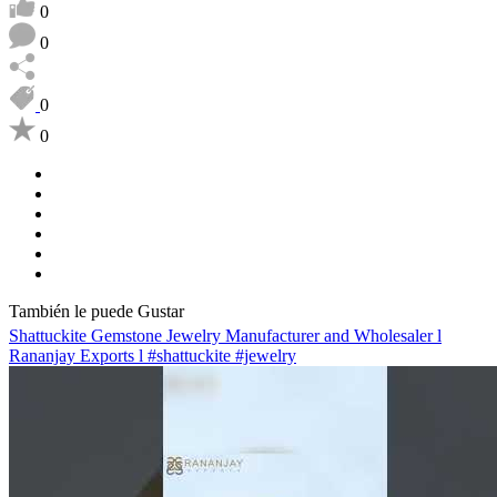
0
0
0
0
También le puede Gustar
Shattuckite Gemstone Jewelry Manufacturer and Wholesaler l
Rananjay Exports l #shattuckite #jewelry