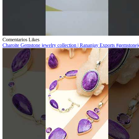
Comentarios
Likes
Charoite Gemstone jewelry collection | Rananjay Exports #gemstone