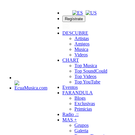
Regístrate
DESCUBRE
Artistas
Amigos
Musica
Videos
CHART
Top Musica
Top SoundCould
Top Videos
Top YouTube
Eventos
FARANDULA
Blogs
Exclusivas
Primicias
Radio .::
MAS +
Grupos
Galeria