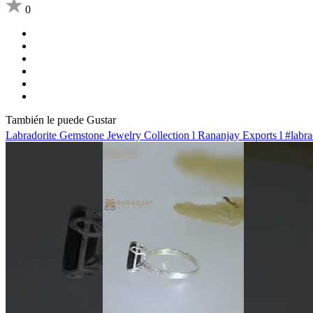
0
También le puede Gustar
Labradorite Gemstone Jewelry Collection l Rananjay Exports l #labr