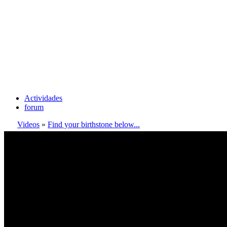
Actividades
forum
Videos
»
Find your birthstone below...