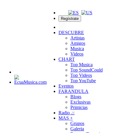
Regístrate
DESCUBRE
Artistas
Amigos
Musica
Videos
CHART
Top Musica
Top SoundCould
Top Videos
Top YouTube
Eventos
FARANDULA
Blogs
Exclusivas
Primicias
Radio .::
MAS +
Grupos
Galeria