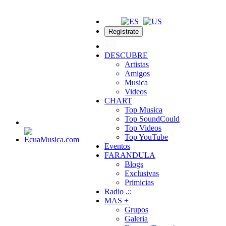
Regístrate
DESCUBRE
Artistas
Amigos
Musica
Videos
CHART
Top Musica
Top SoundCould
Top Videos
Top YouTube
Eventos
FARANDULA
Blogs
Exclusivas
Primicias
Radio .::
MAS +
Grupos
Galeria