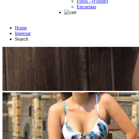
Foros - (Forum)
Encuestas
Home
Ingresar
Search