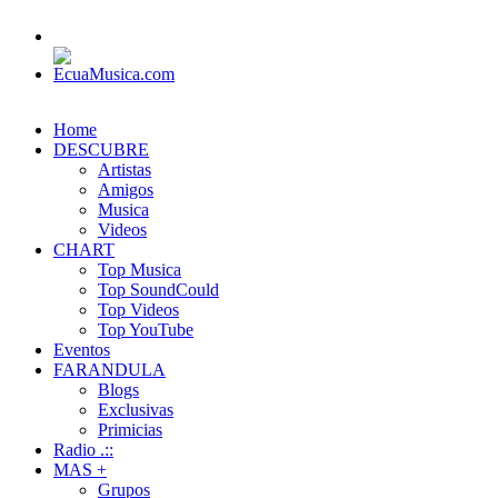
Home
DESCUBRE
Artistas
Amigos
Musica
Videos
CHART
Top Musica
Top SoundCould
Top Videos
Top YouTube
Eventos
FARANDULA
Blogs
Exclusivas
Primicias
Radio .::
MAS +
Grupos