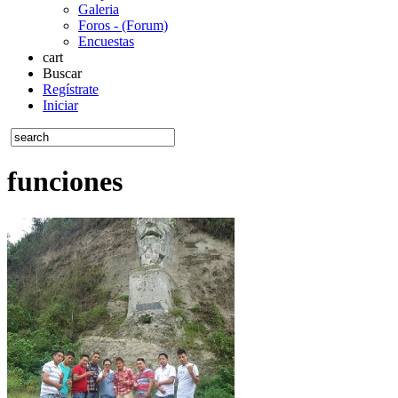
Galeria
Foros - (Forum)
Encuestas
cart
Buscar
Regístrate
Iniciar
funciones