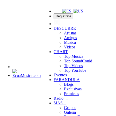
Regístrate
DESCUBRE
Artistas
Amigos
Musica
Videos
CHART
Top Musica
Top SoundCould
Top Videos
Top YouTube
Eventos
FARANDULA
Blogs
Exclusivas
Primicias
Radio .::
MAS +
Grupos
Galeria