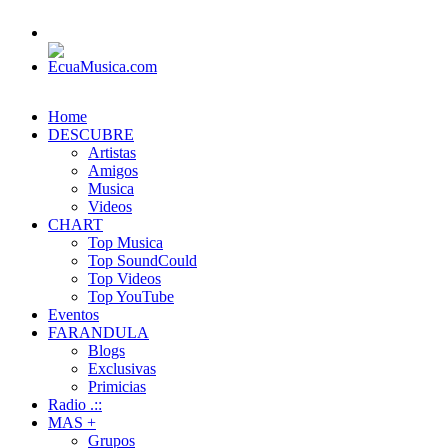
Home
DESCUBRE
Artistas
Amigos
Musica
Videos
CHART
Top Musica
Top SoundCould
Top Videos
Top YouTube
Eventos
FARANDULA
Blogs
Exclusivas
Primicias
Radio .::
MAS +
Grupos