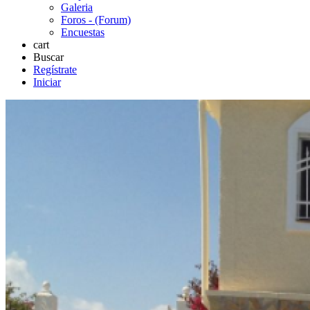
Galeria
Foros - (Forum)
Encuestas
cart
Buscar
Regístrate
Iniciar