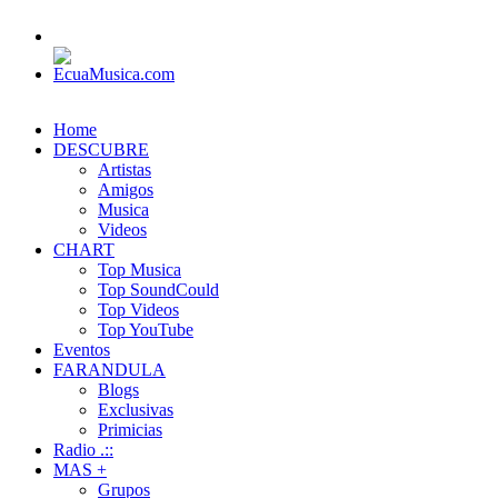
Home
DESCUBRE
Artistas
Amigos
Musica
Videos
CHART
Top Musica
Top SoundCould
Top Videos
Top YouTube
Eventos
FARANDULA
Blogs
Exclusivas
Primicias
Radio .::
MAS +
Grupos