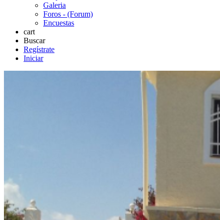
Galeria
Foros - (Forum)
Encuestas
cart
Buscar
Regístrate
Iniciar