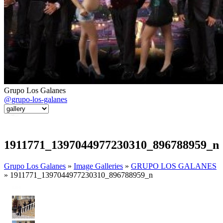
Grupo Los Galanes
@grupo-los-galanes
1911771_1397044977230310_896788959_n
Grupo Los Galanes
»
Image Galleries
»
GRUPO LOS GALANES
» 1911771_1397044977230310_896788959_n