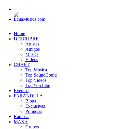
Home
DESCUBRE
Artistas
Amigos
Musica
Videos
CHART
Top Musica
Top SoundCould
Top Videos
Top YouTube
Eventos
FARANDULA
Blogs
Exclusivas
Primicias
Radio .::
MAS +
Grupos