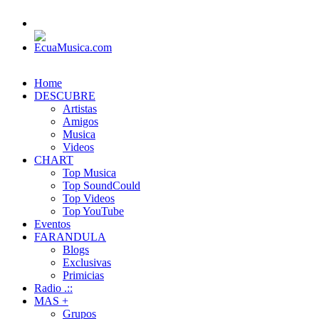
Home
DESCUBRE
Artistas
Amigos
Musica
Videos
CHART
Top Musica
Top SoundCould
Top Videos
Top YouTube
Eventos
FARANDULA
Blogs
Exclusivas
Primicias
Radio .::
MAS +
Grupos