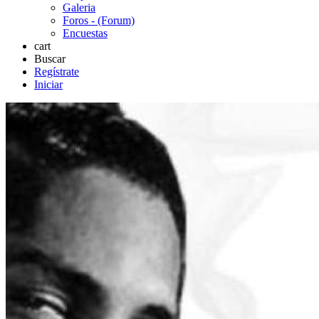
Galeria
Foros - (Forum)
Encuestas
cart
Buscar
Regístrate
Iniciar