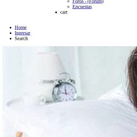
Foros - (Forum)
Encuestas
cart
Home
Ingresar
Search