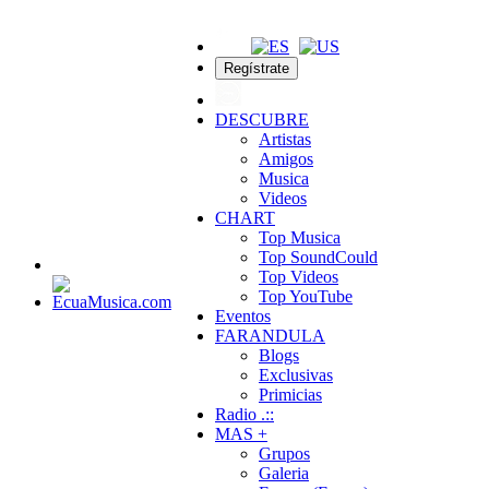
Regístrate
DESCUBRE
Artistas
Amigos
Musica
Videos
CHART
Top Musica
Top SoundCould
Top Videos
Top YouTube
Eventos
FARANDULA
Blogs
Exclusivas
Primicias
Radio .::
MAS +
Grupos
Galeria