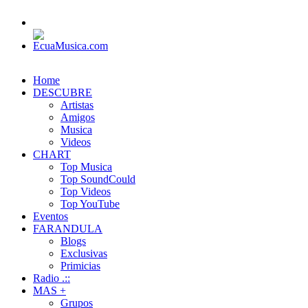
Home
DESCUBRE
Artistas
Amigos
Musica
Videos
CHART
Top Musica
Top SoundCould
Top Videos
Top YouTube
Eventos
FARANDULA
Blogs
Exclusivas
Primicias
Radio .::
MAS +
Grupos