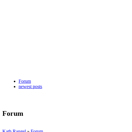
Forum
newest posts
Forum
Kath Rangel
»
Forum